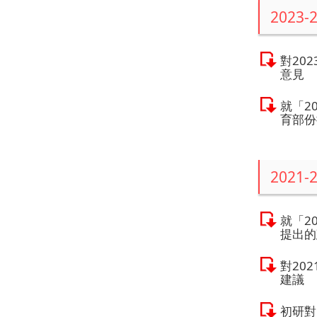
2023-
對20
意見
就「2
育部份
2021-
就「2
提出的
對20
建議
初研對