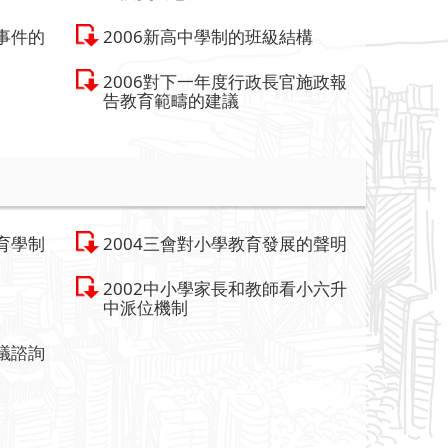
事件的
2006新高中學制的班級結構
2006對下一年度行政長官施政報
告教育範疇的建議
育學制
2004三會對小學教育發展的聲明
2002中小學家長和教師看小六升
中派位機制
議諮詢