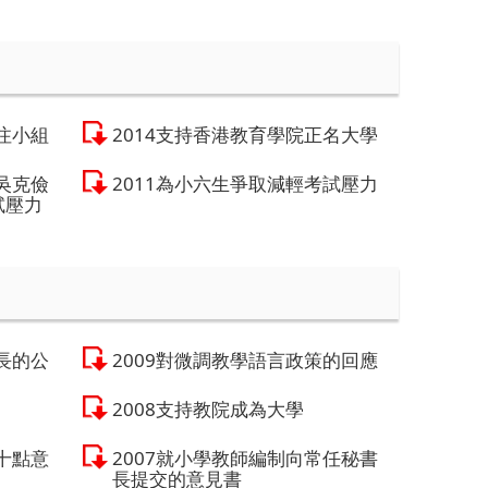
注小組
2014支持香港教育學院正名大學
吳克儉
2011為小六生爭取減輕考試壓力
試壓力
長的公
2009對微調教學語言政策的回應
2008支持教院成為大學
十點意
2007就小學教師編制向常任秘書
長提交的意見書