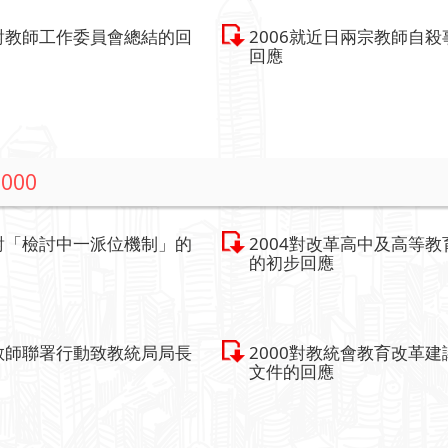
7對教師工作委員會總結的回
2006就近日兩宗教師自殺
回應
2000
5對「檢討中一派位機制」的
2004對改革高中及高等教
的初步回應
0教師聯署行動致教統局局長
2000對教統會教育改革建
文件的回應