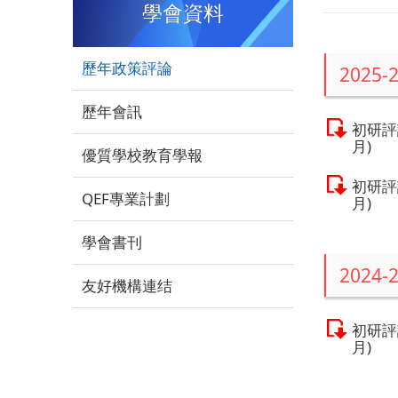
學會資料
歷年政策評論
2025-
歷年會訊
初研評論
月)
優質學校教育學報
初研評
QEF專業計劃
月)
學會書刊
2024-
友好機構連结
初研評論
月)