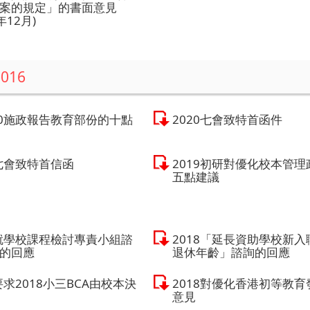
案的規定」的書面意見
年12月)
2016
20施政報告教育部份的十點
2020七會致特首函件
9七會致特首信函
2019初研對優化校本管理
五點建議
9就學校課程檢討專責小組諮
2018「延長資助學校新入
的回應
退休年齡」諮詢的回應
要求2018小三BCA由校本決
2018對優化香港初等教育
意見