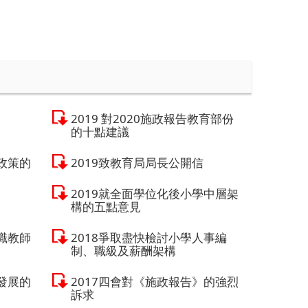
2019 對2020施政報告教育部份
的十點建議
政策的
2019致教育局局長公開信
2019就全面學位化後小學中層架
構的五點意見
職教師
2018爭取盡快檢討小學人事編
制、職級及薪酬架構
發展的
2017四會對《施政報告》的強烈
訴求