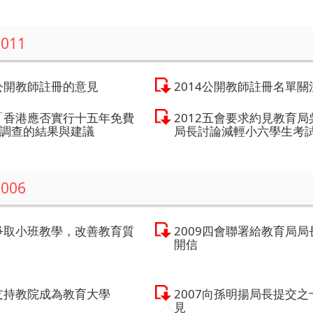
2011
5公開教師註冊的意見
2014公開教師註冊名單關
3「香港應否實行十五年免費
2012五會要求約見教育局
調查的結果與建議
局長討論減輕小六學生考
2006
0爭取小班教學，改善教育質
2009四會聯署給教育局局
開信
7支持教院成為教育大學
2007向孫明揚局長提交之
見