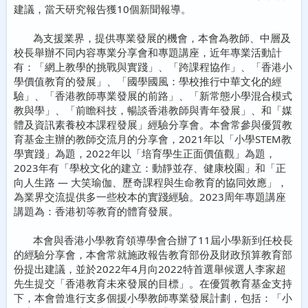
建議，當天研究報告獲10個新聞報導。
為支援業界，提供專業發展的機會，本會為教師、中層及
校長舉辦不同内容專業分享會和專題講座，近年專業活動計
有：「網上教學的挑戰與實踐」、「跨課程協作」、「香港小
學價值教育的發展」、「國學國風：學校推行中華文化的經
驗」、「香港教師專業發展的前路」、「新常態小學混合模式
教與學」、「前瞻科技，暢談香港教師與青年發展」、和「媒
體及資訊素養校本課程發展」經驗分享會。本會常參與優質教
育基金主辦的教師交流月的分享會，2021年以「小學STEM教
學實踐」為題，2022年以「培育學生正面價值觀」為題，
2023年有「學校文化的建立：動靜並存、健康校園」和「正
向人生路 — 大笑瑜伽、歷奇課程與生命教育的協同效應」，
為業界交流提供多一些校本的實踐經驗。2023周年專題講座
講題為：香港初等教育的體育發展。
本會與香港小學教育領導學會合辦了11屆小學新到任校長
的經驗分享會，本會常就施政報告教育部份及財政預算教育部
份提出建議，並於2022年4月向2022特首選舉候選人李家超
先生提交「香港教育未來發展的目標」。在優質教育基金支持
下，本會曾進行支多個援小學教師專業發展計劃，包括：「小