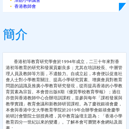
津貼小學議會
香港教師會
04/01/2023
學校文化的建立：動靜
並存、健康校園
簡介
香港初等教育研究學會於1994年成立，二三十年來對香
港初等教育的研究和發展貢獻良多；尤其在培訓校長、中層管
理人員及教師等方面，不遺餘力。自成立起，本會便以促進社
會人士對小學教育關注、提高小學研究質素、增廣會員對教育
問題的認識及推廣小學教育研究發現，從而提高香港的小學教
育質素為宗旨。本會曾出版8期《優質學校教育學報》；過往
亦曾與香港教師中心合辦培訓課程，並參與每年「課程發展與
教學實踐」教育會議和新教師研習課程。為了慶祝銀禧會慶，
本會與香港中文大學教育學院於2019年合辦學會銀禧會慶學
術研討會暨院士頒授典禮，其中教育論壇主題為：「香港小學
教育四分一世紀以來的變遷」。了解本會可瀏覽本會網站及面
書：