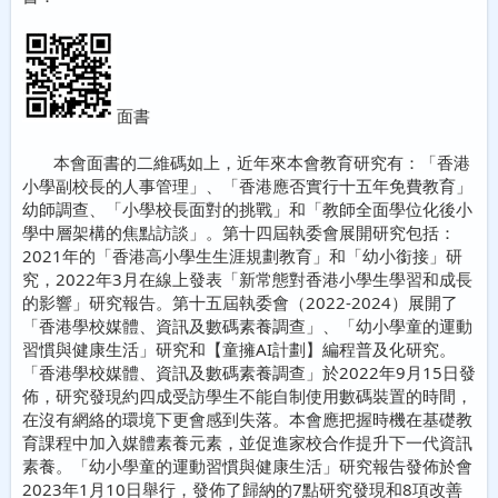
面書
本會面書的二維碼如上，近年來本會教育研究有：「香港
小學副校長的人事管理」、「香港應否實行十五年免費教育」
幼師調查、「小學校長面對的挑戰」和「教師全面學位化後小
學中層架構的焦點訪談」。第十四屆執委會展開研究包括：
2021年的「香港高小學生生涯規劃教育」和「幼小銜接」研
究，2022年3月在線上發表「新常態對香港小學生學習和成長
的影響」研究報告。第十五屆執委會（2022-2024）展開了
「香港學校媒體、資訊及數碼素養調查」、「幼小學童的運動
習慣與健康生活」研究和【童擁AI計劃】編程普及化研究。
「香港學校媒體、資訊及數碼素養調查」於2022年9月15日發
佈，研究發現約四成受訪學生不能自制使用數碼裝置的時間，
在沒有網絡的環境下更會感到失落。本會應把握時機在基礎教
育課程中加入媒體素養元素，並促進家校合作提升下一代資訊
素養。「幼小學童的運動習慣與健康生活」研究報告發佈於會
2023年1月10日舉行，發佈了歸納的7點研究發現和8項改善