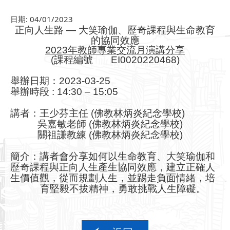
日期:
04/01/2023
正向人生路
—
大笑瑜伽、歷奇課程與生命教育
的協同效應
2023
年教師專業交流月演講分享
(
課程編號
EI0020220468)
舉辦日期：2023-03-25
舉辦時段
: 14:30
–
15:05
講者
：
王少芬主任
(
佛教林炳炎紀念學校
)
吳嘉敏老師
(
佛教林炳炎紀念學校
)
關祖謙教練
(
佛教林炳炎紀念學校
)
簡介：講者會分享如何以生命教育、大笑瑜伽和
歷奇課程與正向人生產生協同效應，建立正確人
生價值觀，從而規劃人生，並踢走負面情緒，培
育堅毅不拔精神，勇敢挑戰人生障礙。