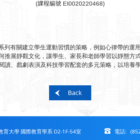
(
課程編號
EI0020220468)
系列有關建立學生運動習慣的策略，例如心律帶的運
展靜觀文化，讓學生、家長和老師學習以靜態方式
、戲劇表演及科技學習配套的多元策略，以培養學
Back
大學 國際教育學系 D2-1F-54室
電話: (852