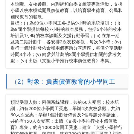
本診斷、友校參觀、內聯網和自學文獻等專業活動，支援
小學以校本模式開展價值教育，以培育學生德育、公民和
國民教育的發展。
目標﹕(i) 為60位小學同工各提供9小時的系統培訓； (ii)
為8間小學提供每校7小時的校本服務，包括6小時的校本
培訓及1小時的校本診斷及支援行動學習；(iii) 在第一期
及第二期計劃中，各安排2次友校參觀，每次3小時；(iv)
舉行一個計劃發佈會和兩個專題分享講座，每個分享活動
時間3小時；(v) 向參與計劃的8間小學提供相關的參考文
獻； (vi) 出版《支援小學推行校本價值教育》專集。
（2）對象﹕負責價值教育的小學同工
預期受惠人數﹕兩個系統課程，共約60人受惠；校本培
訓，約有200位小學同工受惠；舉辦4次友校參觀，共約
60人次受惠；舉辦1個計劃發佈會及2個專題分享講座，
共約有150人次受惠；出版《支援小學推行校本價值教
育》專集，約有10000位同工受惠；建立「支援小學推行
校本價值教育」內聯網，約有200位教師同工可進入討論